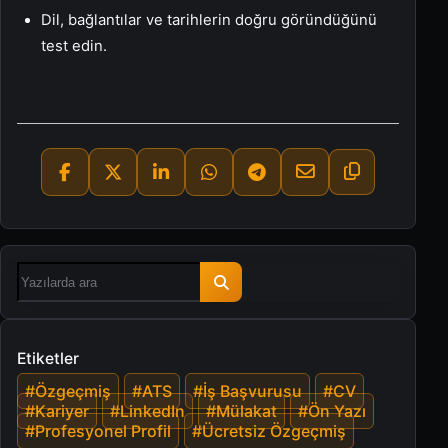
Dil, bağlantılar ve tarihlerin doğru göründüğünü
test edin.
Etiketler
#Özgeçmiş
#ATS
#İş Başvurusu
#CV
#Kariyer
#LinkedIn
#Mülakat
#Ön Yazı
#Profesyonel Profil
#Ücretsiz Özgeçmiş