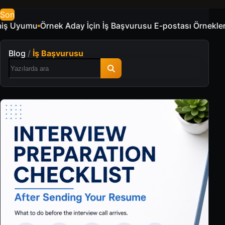
Son
-postası Örnekleri
ATS ve İşe Alım Uzmanları İçin CV Anahta
Blog
/
İş Başvurusu