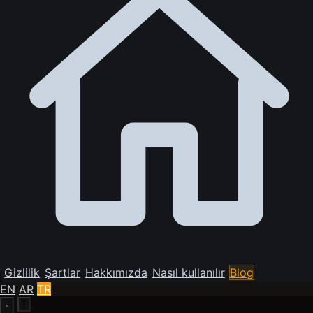
Gizlilik
Şartlar
Hakkımızda
Nasıl kullanılır
Blog
EN
AR
TR