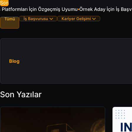
Son
 Aday İçin İş Başvurusu E-postası Örnekleri
ATS ve İşe Alı
İş Başvurusu
Kariyer Gelişimi
Tümü
Blog
Son Yazılar