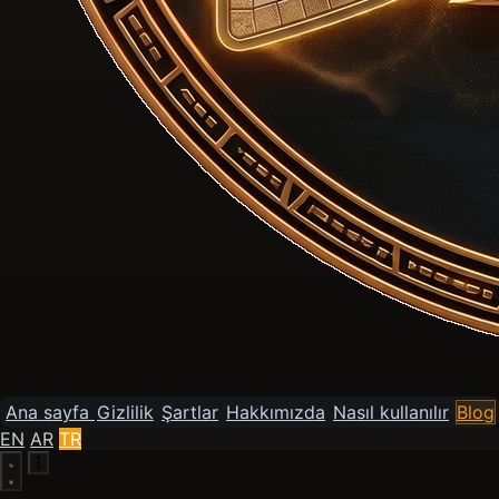
Ana sayfa
Gizlilik
Şartlar
Hakkımızda
Nasıl kullanılır
Blog
EN
AR
TR