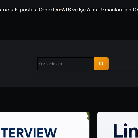
m Uzmanları İçin CV Anahtar Kelimeleri
Ücretsiz Özgeçmiş 