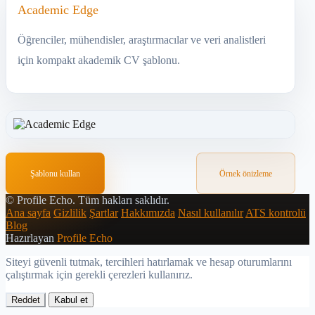
Academic Edge
Öğrenciler, mühendisler, araştırmacılar ve veri analistleri
için kompakt akademik CV şablonu.
Şablonu kullan
Örnek önizleme
©
Profile Echo.
Tüm hakları saklıdır.
Ana sayfa
Gizlilik
Şartlar
Hakkımızda
Nasıl kullanılır
ATS kontrolü
Blog
Hazırlayan
Profile Echo
Siteyi güvenli tutmak, tercihleri hatırlamak ve hesap oturumlarını
çalıştırmak için gerekli çerezleri kullanırız.
Reddet
Kabul et