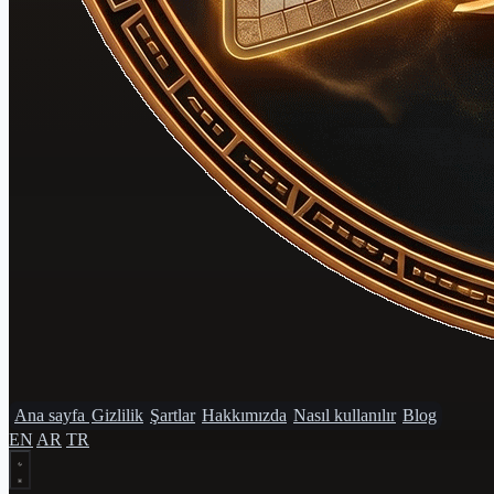
Ana sayfa
Gizlilik
Şartlar
Hakkımızda
Nasıl kullanılır
Blog
EN
AR
TR