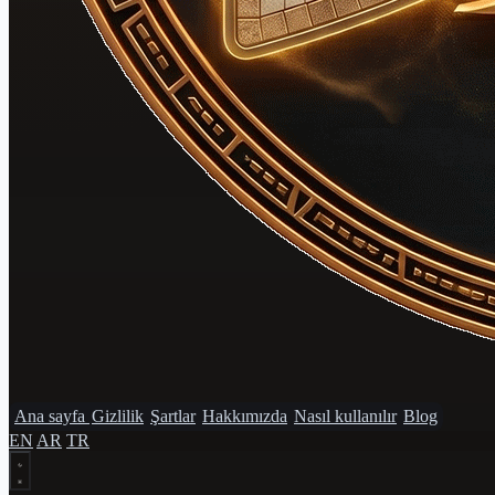
Ana sayfa
Gizlilik
Şartlar
Hakkımızda
Nasıl kullanılır
Blog
EN
AR
TR